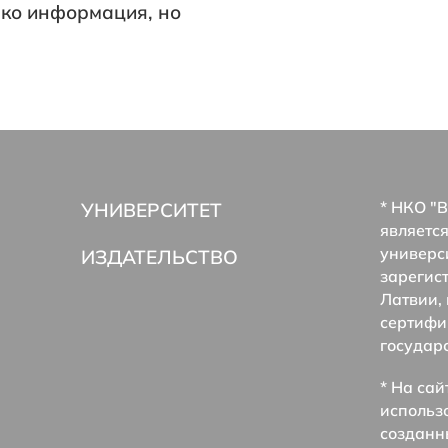
ько информация, но
* НКО "Br
УНИВЕРСИТЕТ
являетс
универс
ИЗДАТЕЛЬСТВО
зарегис
Латвии, 
сертифи
государ
* На сай
использ
созданн