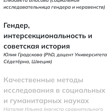
Елизавета Власова
(социальная
исследовательница гендера и неравенств)
Гендер,
интерсекциональность и
советская история
Юлия Градскова
(PhD, доцент Университета
Сёдетёрна, Швеция)
Качественные методы
исследования в социальных
и гуманитарных науках
Наталия Ильина
(магистр сравнительного