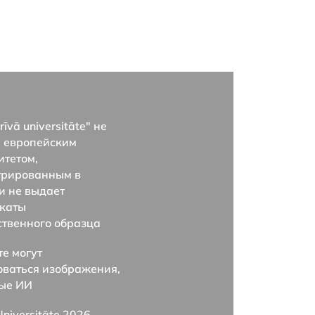
īvā universitāte" не
я европейским
итетом,
трированным в
и не выдает
каты
ственного образца
те могут
оваться изображения,
ые ИИ
Universitāte 2026