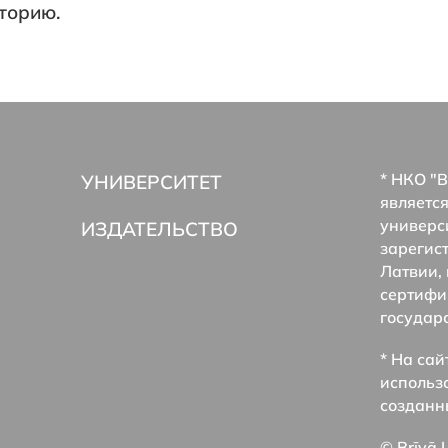
сторию.
* НКО "Br
УНИВЕРСИТЕТ
являетс
универс
ИЗДАТЕЛЬСТВО
зарегис
Латвии, 
сертифи
государ
* На сай
использ
созданн
© Brīvā 