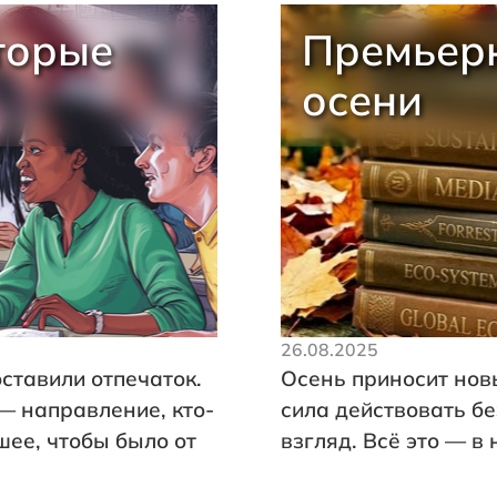
торые
Премьер
осени
26.08.2025
оставили отпечаток.
Осень приносит новы
 — направление, кто-
сила действовать б
шее, чтобы было от
взгляд. Всё это — в