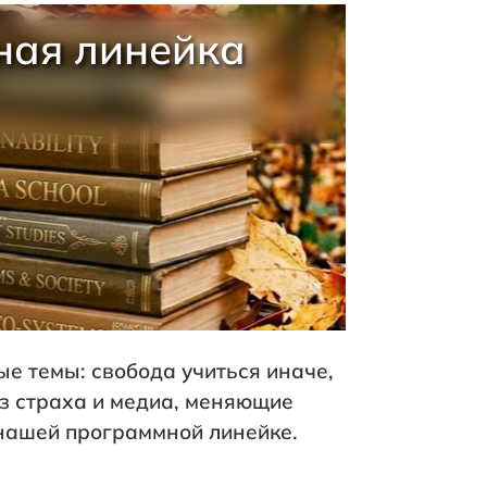
ная линейка
е темы: свобода учиться иначе,
ез страха и медиа, меняющие
 нашей программной линейке.