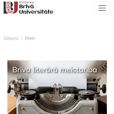
Sākums
Ziņas
Brīva literārā meistarība