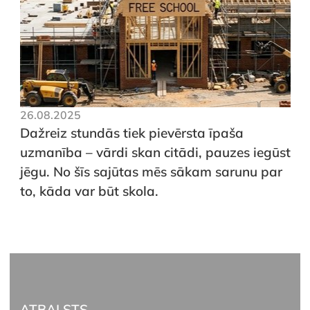
26.08.2025
Dažreiz stundās tiek pievērsta īpaša
uzmanība – vārdi skan citādi, pauzes iegūst
jēgu. No šīs sajūtas mēs sākam sarunu par
to, kāda var būt skola.
ATBALSTS