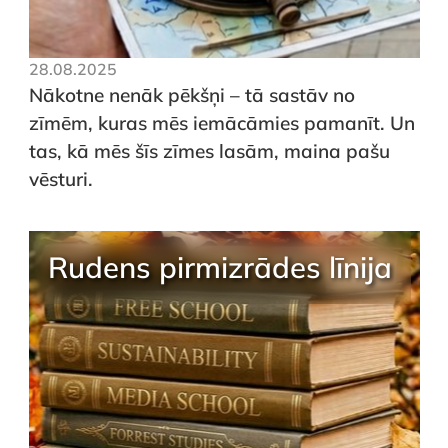
28.08.2025
Nākotne nenāk pēkšņi – tā sastāv no
zīmēm, kuras mēs iemācāmies pamanīt. Un
tas, kā mēs šīs zīmes lasām, maina pašu
vēsturi.
Rudens pirmizrādes līnija