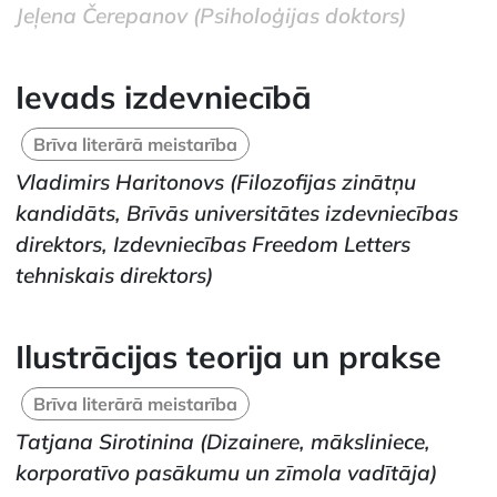
Jeļena Čerepanov
(Psiholoģijas doktors)
Ievads izdevniecībā
Brīva literārā meistarība
Vladimirs Haritonovs
(Filozofijas zinātņu
kandidāts, Brīvās universitātes izdevniecības
direktors, Izdevniecības Freedom Letters
tehniskais direktors)
Ilustrācijas teorija un prakse
Brīva literārā meistarība
Tatjana Sirotinina
(Dizainere, māksliniece,
korporatīvo pasākumu un zīmola vadītāja)