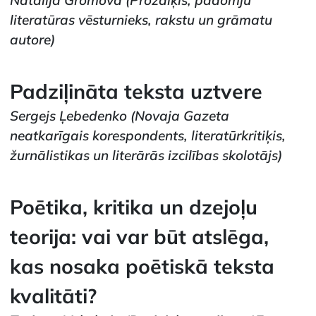
Natālija Gromova
(Prozaiķis, padomju
literatūras vēsturnieks, rakstu un grāmatu
autore)
Padziļināta teksta uztvere
Sergejs Ļebedenko
(Novaja Gazeta
neatkarīgais korespondents, literatūrkritiķis,
žurnālistikas un literārās izcilības skolotājs)
Poētika, kritika un dzejoļu
teorija: vai var būt atslēga,
kas nosaka poētiskā teksta
kvalitāti?