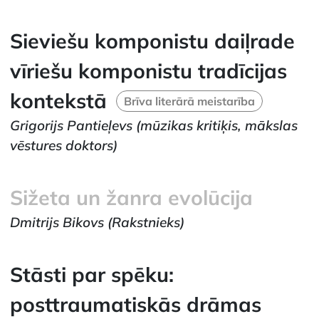
Sieviešu komponistu daiļrade
vīriešu komponistu tradīcijas
kontekstā
Brīva literārā meistarība
Grigorijs Pantieļevs
(mūzikas kritiķis, mākslas
vēstures doktors)
Sižeta un žanra evolūcija
Dmitrijs Bikovs
(Rakstnieks)
Stāsti par spēku:
posttraumatiskās drāmas