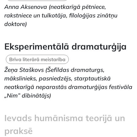
Anna Aksenova
(neatkarīgā pētniece,
rakstniece un tulkotāja, filoloģijas zinātņu
doktore)
Eksperimentālā dramaturģija
Brīva literārā meistarība
Žeņa Staškovs
(Šefīldas dramaturgs,
mākslinieks, pasniedzējs, starptautiskā
neatkarīgā neparastās dramaturģijas festivāla
„Nim” dibinātājs)
Ievads humānisma teorijā un
praksē