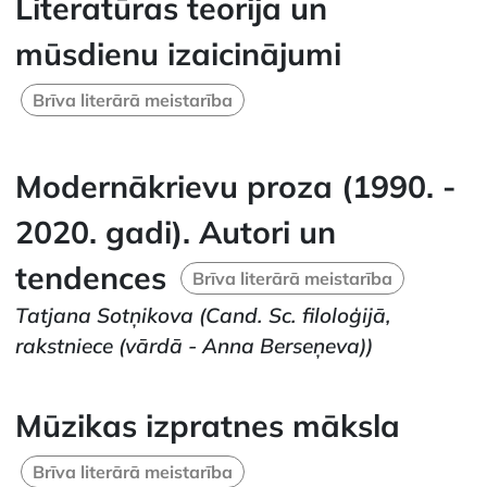
Literatūras teorija un
mūsdienu izaicinājumi
Brīva literārā meistarība
Modernākrievu proza (1990. -
2020. gadi). Autori un
tendences
Brīva literārā meistarība
Tatjana Sotņikova
(Cand. Sc. filoloģijā,
rakstniece (vārdā - Anna Berseņeva))
Mūzikas izpratnes māksla
Brīva literārā meistarība