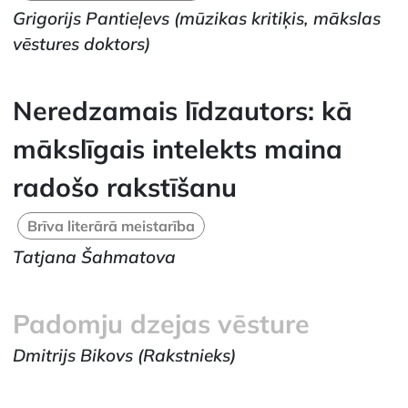
Grigorijs Pantieļevs
(mūzikas kritiķis, mākslas
vēstures doktors)
Neredzamais līdzautors: kā
mākslīgais intelekts maina
radošo rakstīšanu
Brīva literārā meistarība
Tatjana Šahmatova
Padomju dzejas vēsture
Dmitrijs Bikovs
(Rakstnieks)