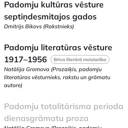
Padomju kultūras vēsture
septiņdesmitajos gados
Dmitrijs Bikovs
(Rakstnieks)
Padomju literatūras vēsture
1917–1956
Brīva literārā meistarība
Natālija Gromova
(Prozaiķis, padomju
literatūras vēsturnieks, rakstu un grāmatu
autore)
Padomju totalitārisma perioda
dienasgrāmatu proza