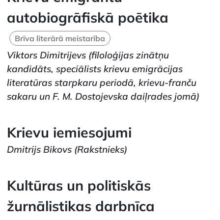
autobiogrāfiskā poētika
Brīva literārā meistarība
Viktors Dimitrijevs
(filoloģijas zinātņu
kandidāts, speciālists krievu emigrācijas
literatūras starpkaru periodā, krievu-franču
sakaru un F. M. Dostojevska daiļrades jomā)
Krievu iemiesojumi
Dmitrijs Bikovs
(Rakstnieks)
Kultūras un politiskās
žurnālistikas darbnīca