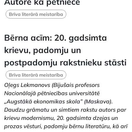
Autore kā pētniece
Brīva literārā meistarība
Bērna acīm: 20. gadsimta
krievu, padomju un
postpadomju rakstnieku stāsti
Brīva literārā meistarība
Oļegs Lekmanovs
(Bijušais profesors
Nacionālajā pētniecības universitātē
„Augstākā ekonomikas skola” (Maskava).
Daudzu grāmatu un simtiem rakstu autors par
krievu modernismu, 20. gadsimta dzejas un
prozas vēsturi, padomju bērnu literatūru, kā arī