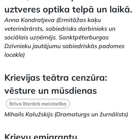
uztveres optika telpā un laikā.
Anna Kondratjeva
(Ermitāžas kaķu
veterinārārsts, sabiedrisks darbinieks un
sociālais uzņēmējs. Sanktpēterburgas
Dzīvnieku jautājumu sabiedriskās padomes
locekle)
Krievijas teātra cenzūra:
vēsture un mūsdienas
Brīva literārā meistarība
Mihails Kalužskijs
(Dramaturgs un žurnālists)
Krievu emigrantu