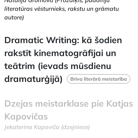
Natālija Gromova
(Prozaiķis, padomju
literatūras vēsturnieks, rakstu un grāmatu
autore)
Dramatic Writing: kā šodien
rakstīt kinematogrāfijai un
teātrim (ievads mūsdienu
dramaturģijā)
Brīva literārā meistarība
Dzejas meistarklase pie Katjas
Kapovičas
Jekaterina Kapoviča
(dzejniece)