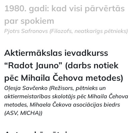
1980. gadi: kad visi pārvērtās
par spokiem
Pjotrs Safronovs
(Filozofs, neatkarīgs pētnieks)
Aktiermākslas ievadkurss
“Radot Jauno” (darbs notiek
pēc Mihaila Čehova metodes)
Oļesja Savčenko
(Režisors, pētnieks un
aktiermeistarības skolotājs pēc Mihaila Čehova
metodes, Mihaela Čekova asociācijas biedrs
(ASV, MICHA))