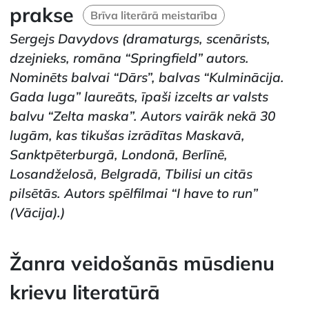
prakse
Brīva literārā meistarība
Sergejs Davydovs
(dramaturgs, scenārists,
dzejnieks, romāna “Springfield” autors.
Nominēts balvai “Dārs”, balvas “Kulminācija.
Gada luga” laureāts, īpaši izcelts ar valsts
balvu “Zelta maska”. Autors vairāk nekā 30
lugām, kas tikušas izrādītas Maskavā,
Sanktpēterburgā, Londonā, Berlīnē,
Losandželosā, Belgradā, Tbilisi un citās
pilsētās. Autors spēlfilmai “I have to run”
(Vācija).)
Žanra veidošanās mūsdienu
krievu literatūrā