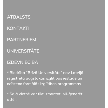
ATBALSTS
KONTAKTI
PARTNERIEM
UNIVERSITĀTE
IZDEVNIECĪBA
* Biedrība “Brīvā Universitāte” nav Latvijā
reģistrēta augstākās izglītības iestāde un
neīsteno formālās izglītības programmas
* Šajā vietnē var tikt izmantoti MI-ģenerēti
attēli.