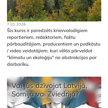
7.01.2026
Šis kurss ir paredzēts krievvalodīgiem
reportieriem, redaktoriem, faktu
pārbaudītājiem, producentiem un podkāstu
/ video veidotājiem, kuri vēlās pārveidot
"klimatu un ekoloģiju" no abstrakcijas par
darbarīku.
Vai jūs dzīvojat Latvijā,
Somijā vai Zviedrijā?