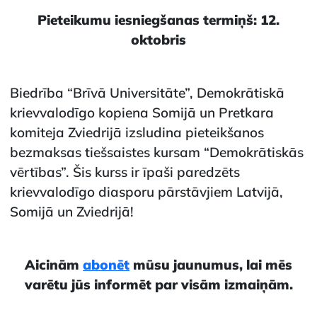
Pieteikumu iesniegšanas termiņš: 12.
oktobris
Biedrība “Brīvā Universitāte”, Demokrātiskā
krievvalodīgo kopiena Somijā un Pretkara
komiteja Zviedrijā izsludina pieteikšanos
bezmaksas tiešsaistes kursam “Demokrātiskās
vērtības”. Šis kurss ir īpaši paredzēts
krievvalodīgo diasporu pārstāvjiem Latvijā,
Somijā un Zviedrijā!
Aicinām
abonēt
mūsu jaunumus, lai mēs
varētu jūs informēt par visām izmaiņām.