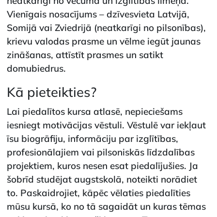
neatkarīgi no vecuma un izglītības līmeņa.
Vienīgais nosacījums – dzīvesvieta Latvijā,
Somijā vai Zviedrijā (neatkarīgi no pilsonības),
krievu valodas prasme un vēlme iegūt jaunas
zināšanas, attīstīt prasmes un satikt
domubiedrus.
Kā pieteikties?
Lai piedalītos kursa atlasē, nepieciešams
iesniegt motivācijas vēstuli. Vēstulē var iekļaut
īsu biogrāfiju, informāciju par izglītības,
profesionālajiem vai pilsoniskās līdzdalības
projektiem, kuros nesen esat piedalījušies. Ja
šobrīd studējat augstskolā, noteikti norādiet
to. Paskaidrojiet, kāpēc vēlaties piedalīties
mūsu kursā, ko no tā sagaidāt un kuras tēmas