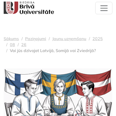
Sākums
Paziņojumi
Jaunu uzņemšanu
2025
08
26
Vai jūs dzīvojat Latvijā, Somijā vai Zviedrijā?