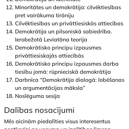
Minoritātes un demokrātija: cilvēktiesības
pret vairākuma tirāniju
Cilvēktiesības un privāttiesiskās attiecības
Demokrātija un pilsoniskā sabiedrība.
Ierobežotā Leviatāna teorija
Demokrātisko principu izpausmes
privāttiesiskajās attiecībās
Demokrātisko principu izpausmes darba
tiesību jomā: rūpnieciskā demokrātija
Darbnīca “Demokrātija dialogā: lobēšanas
un argumentācijas māksla”
Noslēguma sesija
Dalības nosacījumi
Mēs aicinām piedalīties visus interesentus