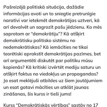
Pašreizējā politiskā situācija, dažādie
informācijas avoti un to sniegtie pretrunīgie
naratīvi var ietekmēt demokrātijas uztveri, kā
arī devalvēt un sagrozīt pašu jēdzienu. Ko mēs
saprotam ar “demokrātiju”? Kā atšķirt
demokrātisku politisko sistēmu no
nedemokrātiskas? Kā iemācīties ne tikai
teorētiski aprakstīt demokrātijas pazīmes, bet
arī argumentēti diskutēt par politiku mūsu
kopienās? Kā kritiski izvērtēt mediju saturu un
atšķirt faktus no viedokļus un propagandas?
Ja esat meklējuši atbildes uz šiem jautājumiem
un esat gatavi mācīties un atklāt jaunas
zināšanas, šis kurss ir tieši jums!
Kurss “Demokrātiskās vērtības” sastāv no 17