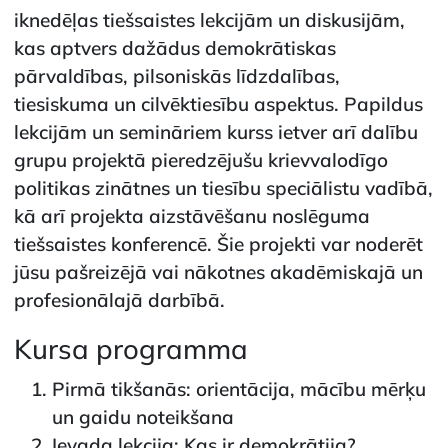
iknedēļas tiešsaistes lekcijām un diskusijām,
kas aptvers dažādus demokrātiskas
pārvaldības, pilsoniskās līdzdalības,
tiesiskuma un cilvēktiesību aspektus. Papildus
lekcijām un semināriem kurss ietver arī dalību
grupu projektā pieredzējušu krievvalodīgo
politikas zinātnes un tiesību speciālistu vadībā,
kā arī projekta aizstāvēšanu noslēguma
tiešsaistes konferencē. Šie projekti var noderēt
jūsu pašreizējā vai nākotnes akadēmiskajā un
profesionālajā darbībā.
Kursa programma
Pirmā tikšanās: orientācija, mācību mērķu
un gaidu noteikšana
Ievada lekcija: Kas ir demokrātija?