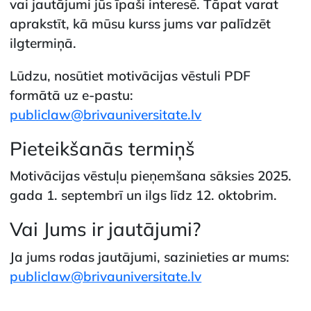
vai jautājumi jūs īpaši interesē. Tāpat varat
aprakstīt, kā mūsu kurss jums var palīdzēt
ilgtermiņā.
Lūdzu, nosūtiet motivācijas vēstuli PDF
formātā uz e-pastu:
publiclaw@brivauniversitate.lv
Pieteikšanās termiņš
Motivācijas vēstuļu pieņemšana sāksies 2025.
gada 1. septembrī un ilgs līdz 12. oktobrim.
Vai Jums ir jautājumi?
Ja jums rodas jautājumi, sazinieties ar mums:
publiclaw@brivauniversitate.lv